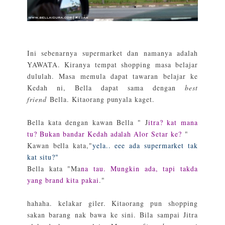
Ini sebenarnya supermarket dan namanya adalah
YAWATA. Kiranya tempat shopping masa belajar
dululah. Masa memula dapat tawaran belajar ke
Kedah ni, Bella dapat sama dengan
best
friend
Bella. Kitaorang punyala kaget.
Bella kata dengan kawan Bella " J
itra? kat mana
tu? Bukan bandar Kedah adalah Alor Setar ke?
"
Kawan bella kata,"
yela.. eee ada supermarket tak
kat situ?"
Bella kata "Ma
na tau. Mungkin ada, tapi takda
yang brand kita pakai
."
hahaha. kelakar giler. Kitaorang pun shopping
sakan barang nak bawa ke sini. Bila sampai Jitra