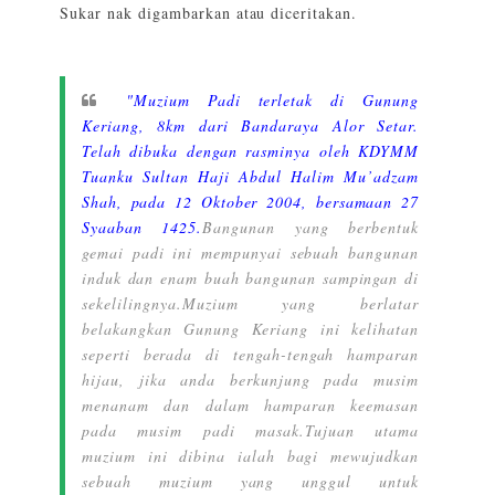
Sukar nak digambarkan atau diceritakan.
"Muzium Padi terletak di Gunung
Keriang, 8km dari Bandaraya Alor Setar.
Telah dibuka dengan rasminya oleh KDYMM
Tuanku Sultan Haji Abdul Halim Mu’adzam
Shah, pada 12 Oktober 2004, bersamaan 27
Syaaban 1425.
Bangunan yang berbentuk
gemai padi ini mempunyai sebuah bangunan
induk dan enam buah bangunan sampingan di
sekelilingnya.
Muzium yang berlatar
belakangkan Gunung Keriang ini kelihatan
seperti berada di tengah-tengah hamparan
hijau, jika anda berkunjung pada musim
menanam dan dalam hamparan keemasan
pada musim padi masak.
Tujuan utama
muzium ini dibina ialah bagi mewujudkan
sebuah muzium yang unggul untuk