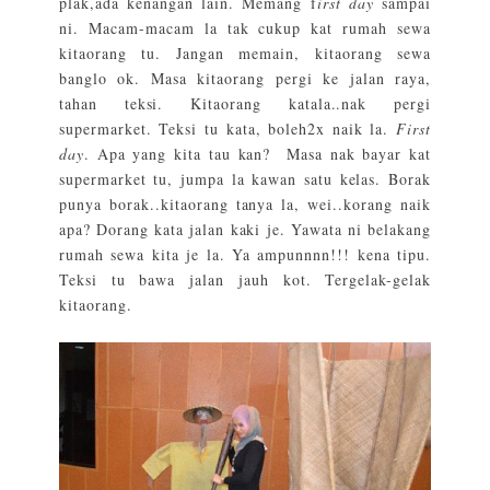
plak,ada kenangan lain. Memang f
irst day
sampai
ni. Macam-macam la tak cukup kat rumah sewa
kitaorang tu. Jangan memain, kitaorang sewa
banglo ok. Masa kitaorang pergi ke jalan raya,
tahan teksi. Kitaorang katala..nak pergi
supermarket. Teksi tu kata, boleh2x naik la.
First
day
. Apa yang kita tau kan? Masa nak bayar kat
supermarket tu, jumpa la kawan satu kelas. Borak
punya borak..kitaorang tanya la, wei..korang naik
apa? Dorang kata jalan kaki je. Yawata ni belakang
rumah sewa kita je la. Ya ampunnnn!!! kena tipu.
Teksi tu bawa jalan jauh kot. Tergelak-gelak
kitaorang.