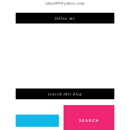
idura99@yahoo.com
follow me
search this blog