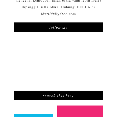
mengenai kehidupan insan biasa yang lebih mesra
dipanggil Bella Idura. Hubungi BELLA di
idura99@yahoo.com
follow me
search this blog