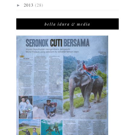
2013
(28)
►
bella idura & media