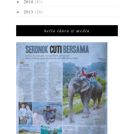
2014
(41)
►
2013
(28)
►
bella idura & media