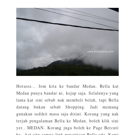
Horasss... Jom kita ke bandar Medan. Bella kat
Medan punya bandar ni, kejap saja. Selalunya yang
lama kat sini sebab nak membeli belah, tapi Bella
datang bukan sebab Shopping. Jadi memang
gunakan sedikit masa saja disini. Korang yang nak
terjah pengalaman Bella ke Medan, boleh klik sini
yer.. MEDAN. Korang juga boleh ke Page Bercuti
ha.. kat situ semua link percutiaan Bella ada. Kami