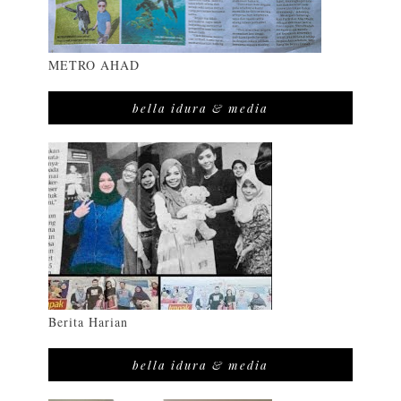
METRO AHAD
bella idura & media
Berita Harian
bella idura & media