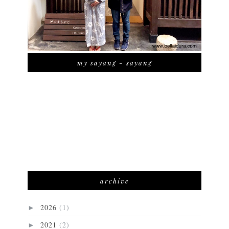
my sayang - sayang
archive
2026
(1)
►
2021
(2)
►