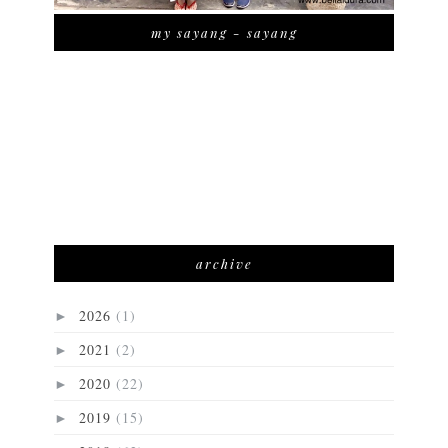
my sayang - sayang
archive
2026
(1)
►
2021
(2)
►
2020
(22)
►
2019
(15)
►