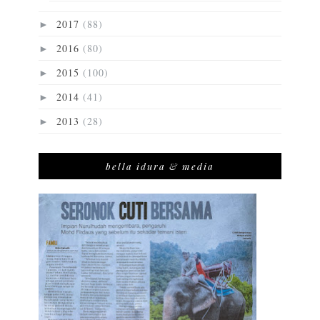
2017
(88)
►
2016
(80)
►
2015
(100)
►
2014
(41)
►
2013
(28)
►
bella idura & media