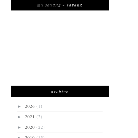
my sayang - sayang
archive
2026
(1)
►
2021
(2)
►
2020
(22)
►
2019
(15)
►