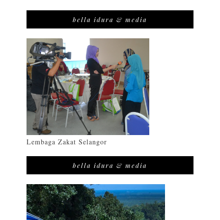
bella idura & media
Lembaga Zakat Selangor
bella idura & media