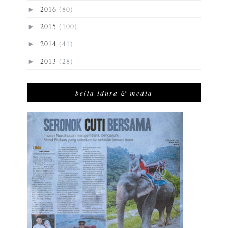
2016
(80)
►
2015
(100)
►
2014
(41)
►
2013
(28)
►
bella idura & media