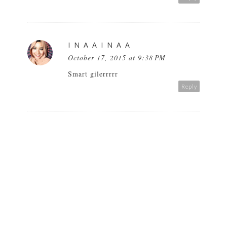
I N A A I N A A
October 17, 2015 at 9:38 PM
Smart gilerrrrr
Reply