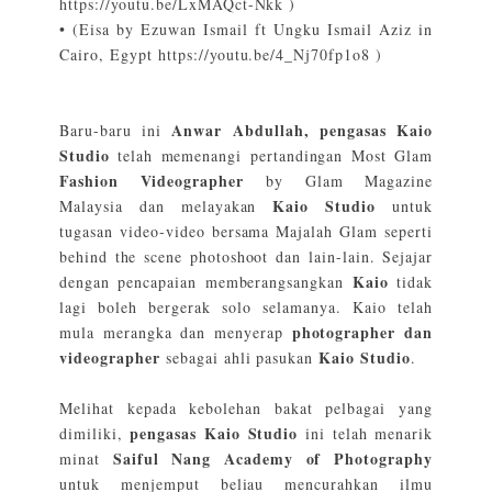
https://youtu.be/LxMAQct-Nkk
)
•
(Eisa by Ezuwan Ismail ft Ungku Ismail Aziz in
Cairo, Egypt
https://youtu.be/4_Nj70fp1o8 )
Anwar Abdullah, pengasas Kaio
Baru-baru ini
Studio
telah memenangi pertandingan Most Glam
Fashion Videographer
by Glam Magazine
Kaio Studio
Malaysia dan melayakan
untuk
tugasan video-video bersama Majalah Glam seperti
behind the scene photoshoot dan lain-lain. Sejajar
Kaio
dengan pencapaian memberangsangkan
tidak
lagi boleh bergerak solo selamanya. Kaio telah
photographer dan
mula merangka dan menyerap
videographer
Kaio Studio
sebagai ahli pasukan
.
Melihat kepada kebolehan bakat pelbagai yang
pengasas Kaio Studio
dimiliki,
ini telah menarik
Saiful Nang Academy of Photography
minat
untuk menjemput beliau mencurahkan ilmu