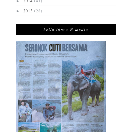
2014
(41)
►
2013
(28)
►
bella idura & media