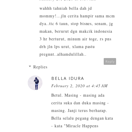
wahhh tahniah bella dah jd
mommy!...jln cerita hampir sama mcm
dya..ttc 6 taun, stop bisnes, senam, jg
makan, berurut dgn makcik indonesia
3 hr berturut, minum air toge, rs pns
drh jln lps urut, xlama pastu
pregnnt..alhamdulillah..
Reply
Replies
BELLA IDURA
February 2, 2020 at 4:45 AM
Betul. Masing - masing ada
cerita suka dan duka masing -
masing. Janji terus berharap.
Bella selalu pegang dengan kata
- kata "Miracle Happens