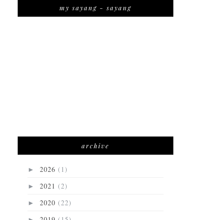
my sayang - sayang
archive
2026
(1)
►
2021
(2)
►
2020
(22)
►
2019
(15)
►