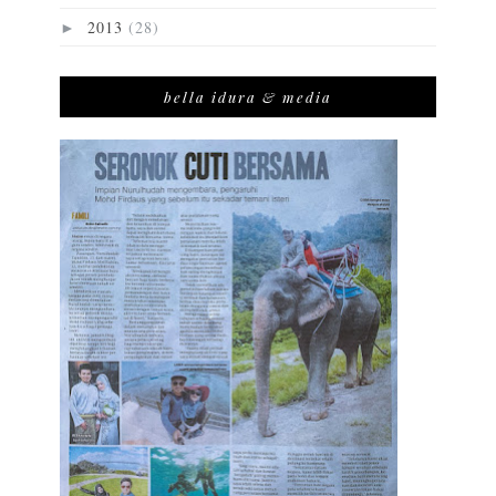
2013
(28)
►
bella idura & media