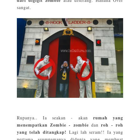
dari digigit zombie
atau diserang. Hahaha Over
sangat.
rumah yang
Rupanya.. Ia seakan - akan
menempatkan Zombie - zombie
roh - roh
dan
yang telah ditangkap!
Lagi lah seram!! Ia yang
pertama seumpamanya didunia yang membuat