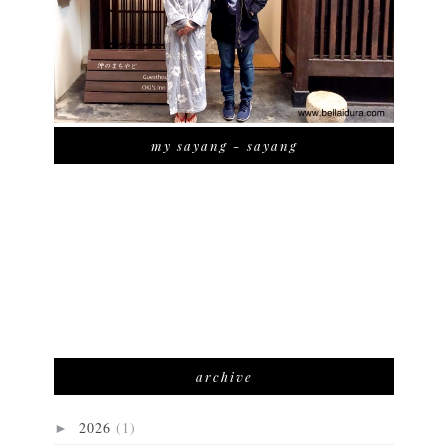
my sayang - sayang
archive
2026
(1)
►