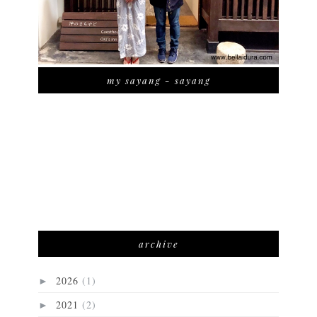
my sayang - sayang
archive
2026
(1)
►
2021
(2)
►