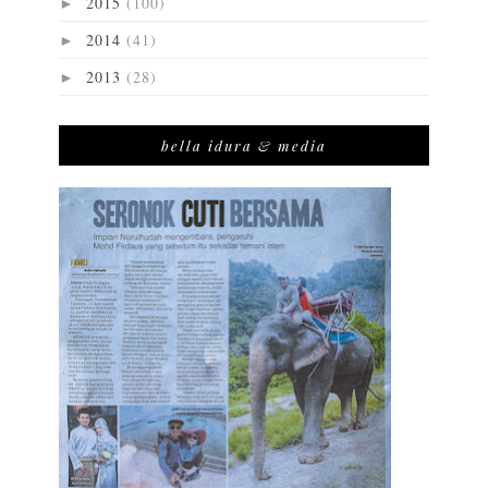
2015
(100)
►
2014
(41)
►
2013
(28)
►
bella idura & media