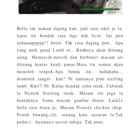
Bella tak makan daging kan, jadi rasa sikit je la.
lepas itu hendak rasa lagi dah licin. Ini pun
sedaaaappppp!! betul. Tak rasa daging pun.. Apa
yang unik pasal Lamb ni.. Kuahnya akan dituang
asing. Memercik-mercik dan berbunyi macam air
dituang keatas kuali panas.Masa itu semua akan
menoleh tengok.Apa benda itu.. hahahaha...
dramatik sangat.. kan? Ni namanya pine sizzling
lamb. Rm17.90. Kalau hendak cuba steak, Cubalah
la Nyatoh Sizzling steak. Macam itu juga la
bentuknya. Sama macam gambar diatas. Lain2x
bella rasa biasa je. Macam Piazola chicken chop.
Penuh bawang,cili, senang kata sayuran la.Tak
pedas:( Ayamnya secoet sahaja. Tak puas.