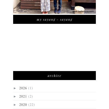
my sayang - sayang
archive
2026
(1)
►
2021
(2)
►
2020
(22)
►