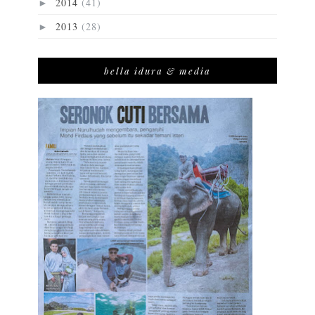
2014
(41)
►
2013
(28)
►
bella idura & media