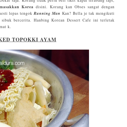
Dekat saja. Korang tidak perlu beli tiket kapal terabang tapi,
asakkan Korea
disini. Korang kan Obses sangat dengan
esti lepas tengok
Running Man
Kan? Bella je tak mengikuti
 sibuk bercerita. Hanbing Korean Dessert Cafe ini terletak
amat k.
KED TOPOKKI AYAM