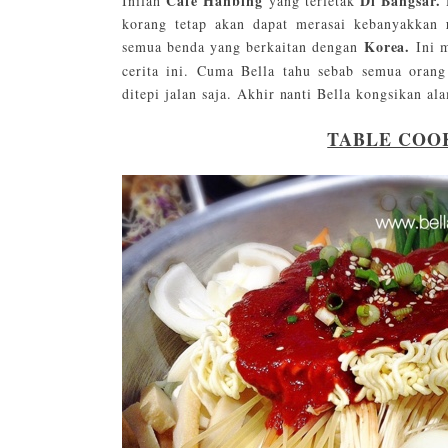
Cafe Hanbing
Di Bangsar.
Inilah
yang terletak
m
korang tetap akan dapat merasai kebanyakkan
Korea.
semua benda yang berkaitan dengan
Ini m
cerita ini. Cuma Bella tahu sebab semua orang
ditepi jalan saja. Akhir nanti Bella kongsikan al
TABLE COO