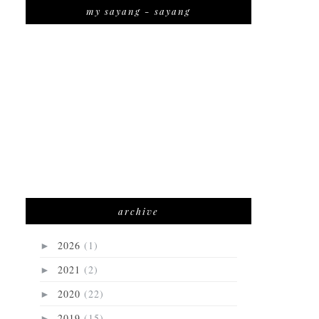
my sayang - sayang
archive
2026
(1)
►
2021
(2)
►
2020
(22)
►
2019
(15)
►