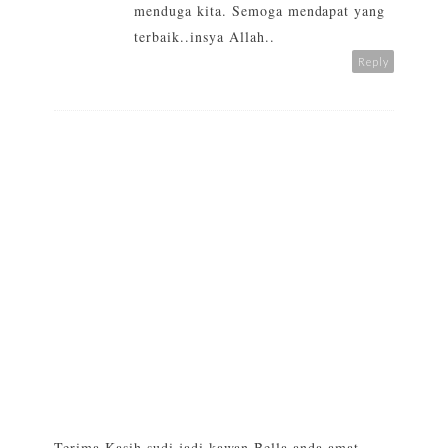
menduga kita. Semoga mendapat yang
terbaik..insya Allah..
Reply
Terima Kasih sudi jadi kawan Bella anda amat