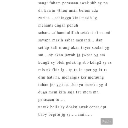
sangt faham perasaan awak sbb sy pn
dh kawin 4thun msih belum ada
zuriat....sehingga kini masih lg
menanti dngan penuh
sabar....alhamdulillah setakat ni suami
sayapn masih sabar menanti....dan
setiap kali orang akan tnyer soalan yg
sm....sy akan jawab jg jwpan yg sm
kdng2 sy bleh gelak lg sbb kdng2 sy rs
mls nk fkir lg...tp tu la aper yg kt rs
dlm hati ni, menangis ker meraung
tuhan jer yg tau...hanya mereka yg d
duga mcm kita saja tau mcm mn
perasaan tu....
untuk bella sy doakn awak cepat dpt
baby begitu jg sy.....amin....
Reply