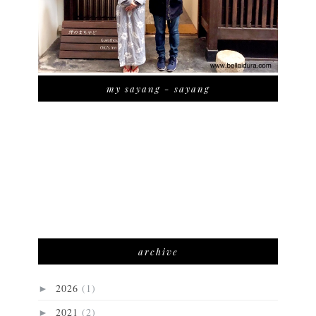
my sayang - sayang
archive
2026
(1)
►
2021
(2)
►