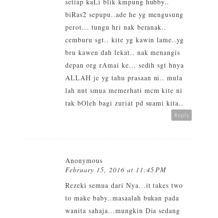
setiap kaLi blik kmpung hubby..
biRas2 sepupu..ade he yg mengusung
perot... tungu hri nak beranak..
cemburu sgt.. kite yg kawin lame..yg
bru kawen dah lekat.. nak menangis
depan org rAmai ke... sedih sgt hnya
ALLAH je yg tahu prasaan ni.. mula
lah nnt smua memerhati mcm kite ni
tak bOleh bagi zuriat pd suami kita..
Reply
Anonymous
February 15, 2016 at 11:45 PM
Rezeki semua dari Nya...it takes two
to make baby..masaalah bukan pada
wanita sahaja...mungkin Dia sedang