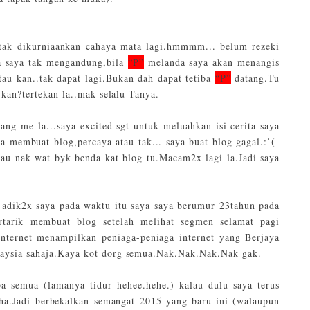
 tak dikurniaankan cahaya mata lagi.hmmmm... belum rezeki
ta saya tak mengandung,bila
“P”
melanda saya akan menangis
au kan..tak dapat lagi.Bukan dah dapat tetiba
“P”
datang.Tu
h kan?tertekan la..mak selalu Tanya.
g me la...saya excited sgt untuk meluahkan isi cerita saya
a membuat blog,percaya atau tak... saya buat blog gagal.:’(
au nak wat byk benda kat blog tu.Macam2x lagi la.Jadi saya
adik2x saya pada waktu itu saya saya berumur 23tahun pada
tarik membuat blog setelah melihat segmen selamat pagi
ternet menampilkan peniaga-peniaga internet yang Berjaya
alaysia sahaja.Kaya kot dorg semua.Nak.Nak.Nak.Nak gak.
ba semua (lamanya tidur hehee.hehe.) kalau dulu saya terus
ha.Jadi berbekalkan semangat 2015 yang baru ini (walaupun