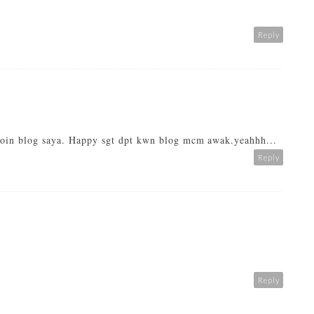
Reply
join blog saya. Happy sgt dpt kwn blog mcm awak.yeahhh...
Reply
Reply