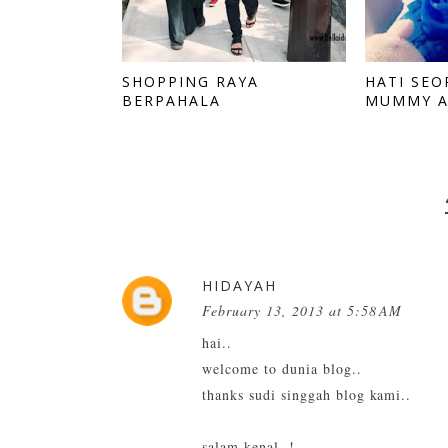
SHOPPING RAYA
HATI SEO
BERPAHALA
MUMMY AT
HIDAYAH
February 13, 2013 at 5:58 AM
hai..
welcome to dunia blog..
thanks sudi singgah blog kami..
salam kenal..!