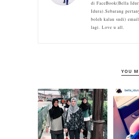
di FaceBook(Bella Idur
Idura).Sebarang pertan
boleh kalau sudi) emai
lagi. Love u all.
YOU M