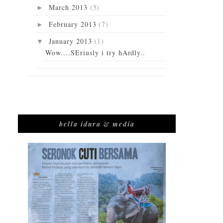
March 2013
(5)
►
February 2013
(7)
►
January 2013
(1)
▼
Wow....SEriusly i try hArdly..
bella idura & media