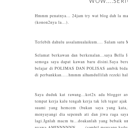
WOW....SERI
Hmmm penatnya... 24jam try wat blog dah la maca
(konon2nya la...).
Terlebih dahulu assalamualaikum.... Salam satu 
Selamat berkawan dan berkenalan...saya Bella 
semoga saya dapat kawan baru disini.Saya berum
belajar di POLIMAS DAN POLISAS ambik bidang 
di perbankkan.....hmmm alhamdullilah rezeki hal
Saya duduk kat rawang...kot2x ada blogger ar
tempat kerja kalu tengah kerja tak leh tegur aj
suami yang hemcem (bukan saya yang kata,r
menyayangi dia sepenuh ati dan jiwa raga say
lagi.Jgnlah macm tu...doakanlah yang bebaik u
nyawa.AMINNNNNN.......(sambil menyapu kedua