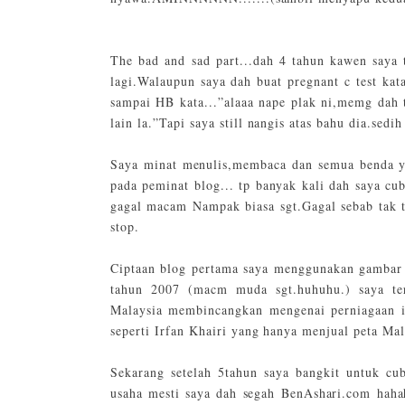
The bad and sad part...dah 4 tahun kawen saya
lagi.Walaupun saya dah buat pregnant c test ka
sampai HB kata...”alaaa nape plak ni,memg dah t
lain la.”Tapi saya still nangis atas bahu dia.sedi
Saya minat menulis,membaca dan semua benda yan
pada peminat blog... tp banyak kali dah saya cub
gagal macam Nampak biasa sgt.Gagal sebab tak t
stop.
Ciptaan blog pertama saya menggunakan gambar 
tahun 2007 (macm muda sgt.huhuhu.) saya ter
Malaysia membincangkan mengenai perniagaan in
seperti Irfan Khairi yang hanya menjual peta M
Sekarang setelah 5tahun saya bangkit untuk cu
usaha mesti saya dah segah BenAshari.com haha