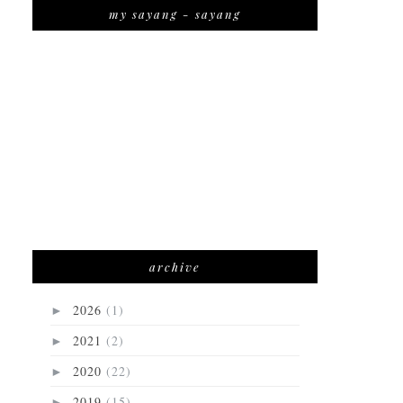
my sayang - sayang
archive
2026
(1)
►
2021
(2)
►
2020
(22)
►
2019
(15)
►