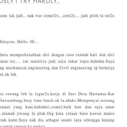
USLY I TRY HARDLY..
m tak jadi.. nak wat comel2x...cute2x... jadi pilih la tul2x
Malaysia..Hello..Hi...
Idura memperkenalkan diri dengan rasa rendah hati dan diri
ur tet.... isu sensitive jadi saya tukar topic.huhuhu.Saya
mechanical engineering dan Civil engineering tp berkerja
al.ok lah.
ea rawang leh la tegur2x.kerja di Seri Desa Hartamas.Kat
ak bersembang.busy time lunch ok la.ahaks.Mempunyai seorang
amai yang kata.huhuhu),comel,baik hati dan saya amat
a.alamak jiwang la plak.Org kata yelaaa baru kawen manis
ntuk kami.Saya nak dia sebagai suami saya sehingga hujung
 tapak tangan ke muka).